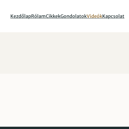
Kezdőlap
Rólam
Cikkek
Gondolatok
Videók
Kapcsolat