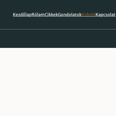
Kezdőlap
Rólam
Cikkek
Gondolatok
Videók
Kapcsolat